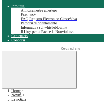
Info utili
Anno/semestre all'estero
Erasmus+
FAQ Registro Elettronico ClasseViva
Percorsi di orientamento
Informativa sul whistleblowing
Il Lioy per la Pace e la Nonviolenza
Centenario
Concorsi
Campo di ricerca per le pagine del sito
Home
>
Novità
>
Le notizie