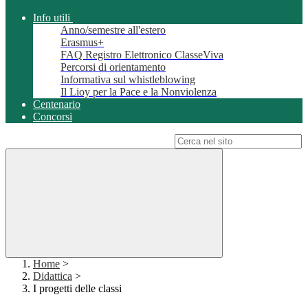
Info utili
Anno/semestre all'estero
Erasmus+
FAQ Registro Elettronico ClasseViva
Percorsi di orientamento
Informativa sul whistleblowing
Il Lioy per la Pace e la Nonviolenza
Centenario
Concorsi
Campo di ricerca per le pagine del sito
Home
>
Didattica
>
I progetti delle classi