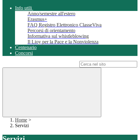
Info utili
Anno/semestre all'estero
Erasmus+
FAQ Registro Elettronico ClasseViva
Percorsi di orientamento
Informativa sul whistleblowing
Il Lioy per la Pace e la Nonviolenza
Centenario
Concorsi
Campo di ricerca per le pagine del sito
Home
>
Servizi
Servizi