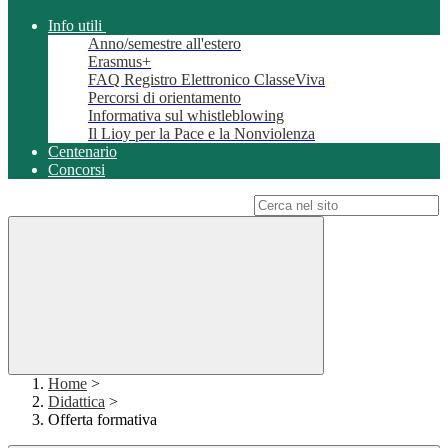
Info utili
Anno/semestre all'estero
Erasmus+
FAQ Registro Elettronico ClasseViva
Percorsi di orientamento
Informativa sul whistleblowing
Il Lioy per la Pace e la Nonviolenza
Centenario
Concorsi
Campo di ricerca per le pagine del sito
Home
>
Didattica
>
Offerta formativa