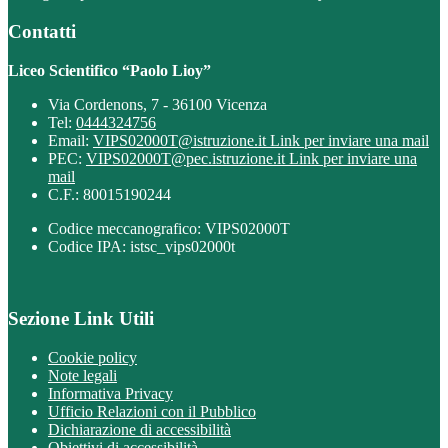
Contatti
Liceo Scientifico “Paolo Lioy”
Via Cordenons, 7 - 36100 Vicenza
Tel:
0444324756
Email:
VIPS02000T@istruzione.it
Link per inviare una mail
PEC:
VIPS02000T@pec.istruzione.it
Link per inviare una
mail
C.F.: 80015190244
Codice meccanografico: VIPS02000T
Codice IPA: istsc_vips02000t
Sezione Link Utili
Cookie policy
Note legali
Informativa Privacy
Ufficio Relazioni con il Pubblico
Dichiarazione di accessibilità
Obiettivi di accessibilità