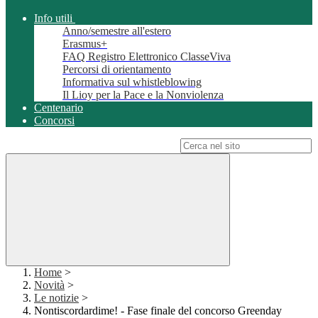
Info utili
Anno/semestre all'estero
Erasmus+
FAQ Registro Elettronico ClasseViva
Percorsi di orientamento
Informativa sul whistleblowing
Il Lioy per la Pace e la Nonviolenza
Centenario
Concorsi
Campo di ricerca per le pagine del sito
Home
>
Novità
>
Le notizie
>
Nontiscordardime! - Fase finale del concorso Greenday