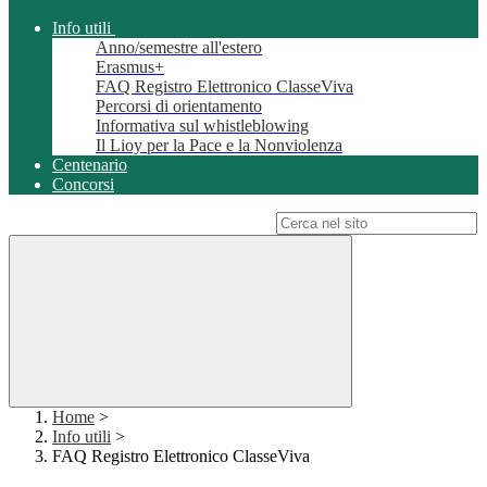
Info utili
Anno/semestre all'estero
Erasmus+
FAQ Registro Elettronico ClasseViva
Percorsi di orientamento
Informativa sul whistleblowing
Il Lioy per la Pace e la Nonviolenza
Centenario
Concorsi
Campo di ricerca per le pagine del sito
Home
>
Info utili
>
FAQ Registro Elettronico ClasseViva