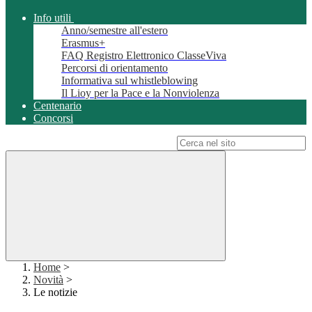
Info utili
Anno/semestre all'estero
Erasmus+
FAQ Registro Elettronico ClasseViva
Percorsi di orientamento
Informativa sul whistleblowing
Il Lioy per la Pace e la Nonviolenza
Centenario
Concorsi
Campo di ricerca per le pagine del sito
Home
>
Novità
>
Le notizie