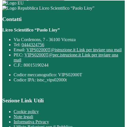
Liceo Scientifico “Paolo Lioy”
Contatti
Liceo Scientifico “Paolo Lioy”
Via Cordenons, 7 - 36100 Vicenza
Tel:
0444324756
Email:
VIPS02000T@istruzione.it
Link per inviare una mail
PEC:
VIPS02000T@pec.istruzione.it
Link per inviare una
mail
C.F.: 80015190244
Codice meccanografico: VIPS02000T
Codice IPA: istsc_vips02000t
Sezione Link Utili
Cookie policy
Note legali
Informativa Privacy
Ufficio Relazioni con il Pubblico