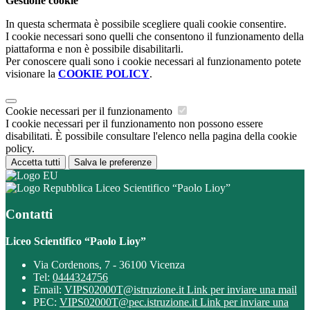
Gestione cookie
In questa schermata è possibile scegliere quali cookie consentire.
I cookie necessari sono quelli che consentono il funzionamento della
piattaforma e non è possibile disabilitarli.
Per conoscere quali sono i cookie necessari al funzionamento potete
visionare la
COOKIE POLICY
.
Cookie necessari per il funzionamento
I cookie necessari per il funzionamento non possono essere
disabilitati. È possibile consultare l'elenco nella pagina della cookie
policy.
Accetta tutti
Salva le preferenze
Liceo Scientifico “Paolo Lioy”
Contatti
Liceo Scientifico “Paolo Lioy”
Via Cordenons, 7 - 36100 Vicenza
Tel:
0444324756
Email:
VIPS02000T@istruzione.it
Link per inviare una mail
PEC:
VIPS02000T@pec.istruzione.it
Link per inviare una