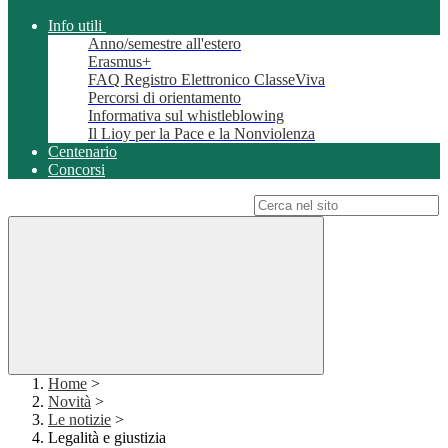
Info utili
Anno/semestre all'estero
Erasmus+
FAQ Registro Elettronico ClasseViva
Percorsi di orientamento
Informativa sul whistleblowing
Il Lioy per la Pace e la Nonviolenza
Centenario
Concorsi
Campo di ricerca per le pagine del sito
Home
>
Novità
>
Le notizie
>
Legalità e giustizia