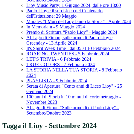
Lioy Music Party: 1 Giugno 2024, dalle ore 18:00
Paolo Lioy e il suo Liceo nel Centenario
dell'Istituzione: 29 Maggio
Murales “I Muri del Lioy fanno la Storia” - Aprile 2024
In Memoriam - 9 Maggio 2024
Premio di Scrittura “Paolo Lioy” - Maggio 2024
Al Lago di Fimon, sulle orme di Paolo Lioy e
Greenday - 13 Aprile 2024
It's Spirit Week Time - dal 05 al 10 Febbraio 2024
ROARING TWENTIES - 5 Febbraio 2024
LET'S TRIVIA - 6 Febbraio 2024
TRUE COLORS - 7 Febbraio 2024
LA STORIA NELLA TUA STORIA - 8 Febbraio
2024
PLAYLISTA - 9 Febbraio 2024
Serata di Apertura "Cento anni di Liceo Lioy" - 25
Gennaio 2024
100 anni di Storia in 10 minuti di cortometraggio -
Novembre 2023
Al lago di Fimon "Sulle orme di di Paolo Lioy" -
Settembre/Ottobre 2023
Tagga il Lioy - Settembre 2024