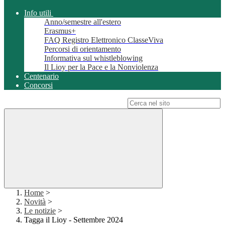
Info utili
Anno/semestre all'estero
Erasmus+
FAQ Registro Elettronico ClasseViva
Percorsi di orientamento
Informativa sul whistleblowing
Il Lioy per la Pace e la Nonviolenza
Centenario
Concorsi
Campo di ricerca per le pagine del sito
Home
>
Novità
>
Le notizie
>
Tagga il Lioy - Settembre 2024