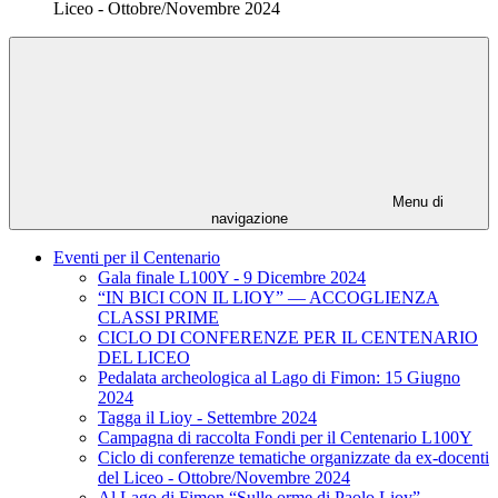
Liceo - Ottobre/Novembre 2024
Menu di
navigazione
Eventi per il Centenario
Gala finale L100Y - 9 Dicembre 2024
“IN BICI CON IL LIOY” — ACCOGLIENZA
CLASSI PRIME
CICLO DI CONFERENZE PER IL CENTENARIO
DEL LICEO
Pedalata archeologica al Lago di Fimon: 15 Giugno
2024
Tagga il Lioy - Settembre 2024
Campagna di raccolta Fondi per il Centenario L100Y
Ciclo di conferenze tematiche organizzate da ex-docenti
del Liceo - Ottobre/Novembre 2024
Al Lago di Fimon “Sulle orme di Paolo Lioy” -