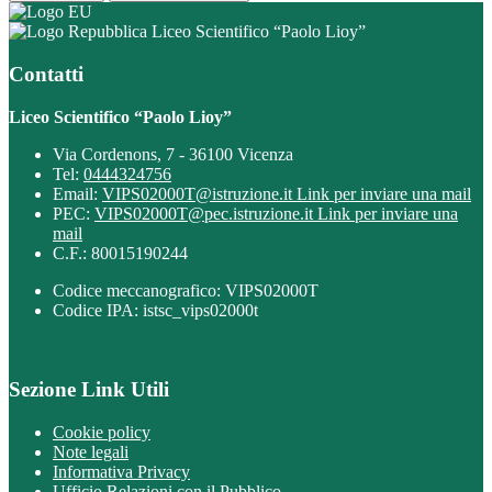
Liceo Scientifico “Paolo Lioy”
Contatti
Liceo Scientifico “Paolo Lioy”
Via Cordenons, 7 - 36100 Vicenza
Tel:
0444324756
Email:
VIPS02000T@istruzione.it
Link per inviare una mail
PEC:
VIPS02000T@pec.istruzione.it
Link per inviare una
mail
C.F.: 80015190244
Codice meccanografico: VIPS02000T
Codice IPA: istsc_vips02000t
Sezione Link Utili
Cookie policy
Note legali
Informativa Privacy
Ufficio Relazioni con il Pubblico