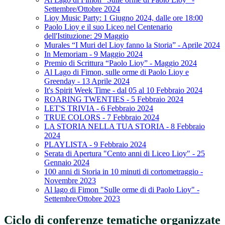
Settembre/Ottobre 2024
Lioy Music Party: 1 Giugno 2024, dalle ore 18:00
Paolo Lioy e il suo Liceo nel Centenario
dell'Istituzione: 29 Maggio
Murales “I Muri del Lioy fanno la Storia” - Aprile 2024
In Memoriam - 9 Maggio 2024
Premio di Scrittura “Paolo Lioy” - Maggio 2024
Al Lago di Fimon, sulle orme di Paolo Lioy e
Greenday - 13 Aprile 2024
It's Spirit Week Time - dal 05 al 10 Febbraio 2024
ROARING TWENTIES - 5 Febbraio 2024
LET'S TRIVIA - 6 Febbraio 2024
TRUE COLORS - 7 Febbraio 2024
LA STORIA NELLA TUA STORIA - 8 Febbraio
2024
PLAYLISTA - 9 Febbraio 2024
Serata di Apertura "Cento anni di Liceo Lioy" - 25
Gennaio 2024
100 anni di Storia in 10 minuti di cortometraggio -
Novembre 2023
Al lago di Fimon "Sulle orme di di Paolo Lioy" -
Settembre/Ottobre 2023
Ciclo di conferenze tematiche organizzate