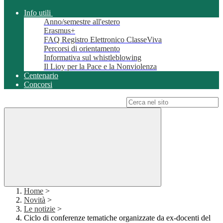
Info utili
Anno/semestre all'estero
Erasmus+
FAQ Registro Elettronico ClasseViva
Percorsi di orientamento
Informativa sul whistleblowing
Il Lioy per la Pace e la Nonviolenza
Centenario
Concorsi
Campo di ricerca per le pagine del sito
Home
>
Novità
>
Le notizie
>
Ciclo di conferenze tematiche organizzate da ex-docenti del