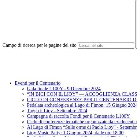
Campo di ricerca per le pagine del sito
Eventi per il Centenario
Gala finale L100Y - 9 Dicembre 2024
“IN BICI CON IL LIOY” — ACCOGLIENZA CLASS
CICLO DI CONFERENZE PER IL CENTENARIO D
Pedalata archeologica al Lago di Fimon: 15 Giugno 202
Tagga il Lioy - Settembre 2024
Campagna di raccolta Fondi per il Centenario L100Y
Ciclo di conferenze tematiche organizzate da ex-docent
Al Lago di Fimon “Sulle orme di Paolo Lioy” - Settemb
Lioy Music Party: 1 Giugno 2024, dalle ore 18:00