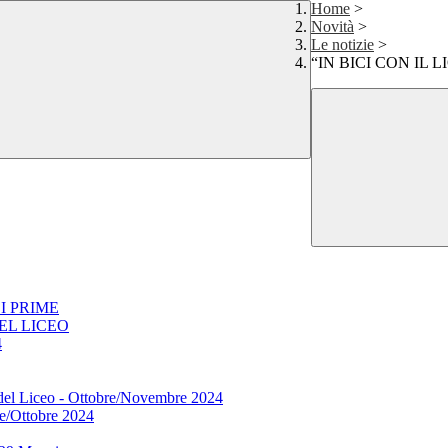
Home
>
Novità
>
Le notizie
>
“IN BICI CON IL
I PRIME
EL LICEO
4
i del Liceo - Ottobre/Novembre 2024
re/Ottobre 2024