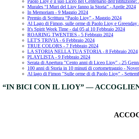
Paolo Lioy e il suo Liceo nel Centenario dell'Istituzione
Murales “I Muri del Lioy fanno la Storia” - Aprile 2024
In Memoriam - 9 Maggio 2024
Premio di Scrittura “Paolo Lioy” - Maggio 2024
Al Lago di Fimon, sulle orme di Paolo Lioy e Greenday 
It's Spirit Week Time - dal 05 al 10 Febbraio 2024
ROARING TWENTIES - 5 Febbraio 2024
LET'S TRIVIA - 6 Febbraio 2024
TRUE COLORS - 7 Febbraio 2024
LA STORIA NELLA TUA STORIA - 8 Febbraio 2024
PLAYLISTA - 9 Febbraio 2024
Serata di Apertura "Cento anni di Liceo Lioy" - 25 Gen
100 anni di Storia in 10 minuti di cortometraggio - Nov
Al lago di Fimon "Sulle orme di di Paolo Lioy" - Settem
“IN BICI CON IL LIOY” — ACCOGLIE
ACCOG