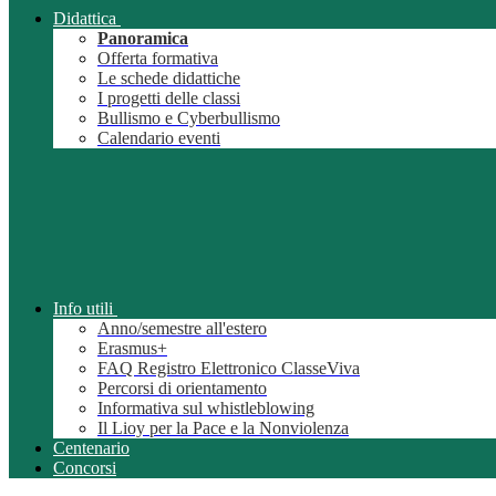
Didattica
Panoramica
Offerta formativa
Le schede didattiche
I progetti delle classi
Bullismo e Cyberbullismo
Calendario eventi
Info utili
Anno/semestre all'estero
Erasmus+
FAQ Registro Elettronico ClasseViva
Percorsi di orientamento
Informativa sul whistleblowing
Il Lioy per la Pace e la Nonviolenza
Centenario
Concorsi