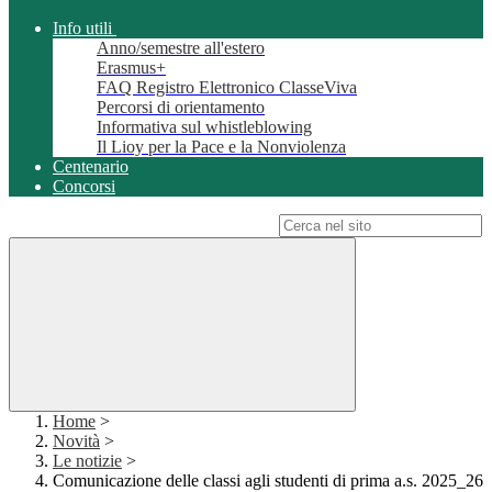
Info utili
Anno/semestre all'estero
Erasmus+
FAQ Registro Elettronico ClasseViva
Percorsi di orientamento
Informativa sul whistleblowing
Il Lioy per la Pace e la Nonviolenza
Centenario
Concorsi
Campo di ricerca per le pagine del sito
Home
>
Novità
>
Le notizie
>
Comunicazione delle classi agli studenti di prima a.s. 2025_26