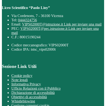
Liceo Scientifico “Paolo Lioy”
Via Cordenons, 7 - 36100 Vicenza
Tel:
0444324756
Email:
VIPS02000T@istruzione.it
Link per inviare una mail
PEC:
VIPS02000T@pec.istruzione.it
Link per inviare una
mail
C.F.: 80015190244
Codice meccanografico: VIPS02000T
Codice IPA: istsc_vips02000t
Sezione Link Utili
Cookie policy
Note legali
Informativa Privacy
Ufficio Relazioni con il Pubblico
Dichiarazione di accessibilità
Obiettivi di accessibilità
Whistleblowing
Gestione consensi cookie