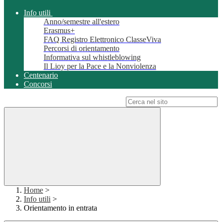
Info utili
Anno/semestre all'estero
Erasmus+
FAQ Registro Elettronico ClasseViva
Percorsi di orientamento
Informativa sul whistleblowing
Il Lioy per la Pace e la Nonviolenza
Centenario
Concorsi
Campo di ricerca per le pagine del sito
Home
>
Info utili
>
Orientamento in entrata