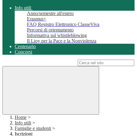
Info utili
Anno/semestre all'estero
Erasmus+
FAQ Registro Elettronico ClasseViva
Percorsi di orientamento
Informativa sul whistleblowing
Il Lioy per la Pace e la Nonviolenza
Centenario
Concorsi
Campo di ricerca per le pagine del sito
Home
>
Info utili
>
Famiglie e studenti
>
Iscrizioni