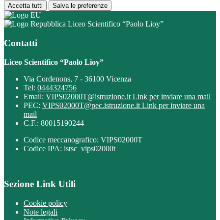
Accetta tutti
Salva le preferenze
Liceo Scientifico “Paolo Lioy”
Contatti
Liceo Scientifico “Paolo Lioy”
Via Cordenons, 7 - 36100 Vicenza
Tel:
0444324756
Email:
VIPS02000T@istruzione.it
Link per inviare una mail
PEC:
VIPS02000T@pec.istruzione.it
Link per inviare una
mail
C.F.: 80015190244
Codice meccanografico: VIPS02000T
Codice IPA: istsc_vips02000t
Sezione Link Utili
Cookie policy
Note legali