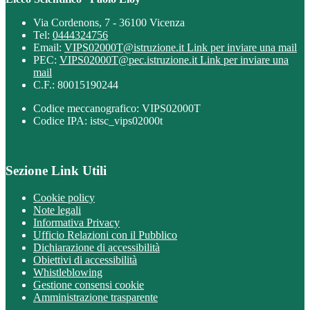
Via Cordenons, 7 - 36100 Vicenza
Tel:
0444324756
Email:
VIPS02000T@istruzione.it
Link per inviare una mail
PEC:
VIPS02000T@pec.istruzione.it
Link per inviare una
mail
C.F.: 80015190244
Codice meccanografico: VIPS02000T
Codice IPA: istsc_vips02000t
Sezione Link Utili
Cookie policy
Note legali
Informativa Privacy
Ufficio Relazioni con il Pubblico
Dichiarazione di accessibilità
Obiettivi di accessibilità
Whistleblowing
Gestione consensi cookie
Amministrazione trasparente