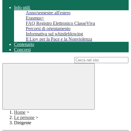
Info utili
Anno/semestre all'estero
Erasmus+
FAQ Registro Elettronico ClasseViva
Percorsi di orientamento
Informativa sul whistleblowing
Il Lioy per la Pace e la Nonviolenza
Centenario
Concorsi
Campo di ricerca per le pagine del sito
Home
>
Le persone
>
Dirigente