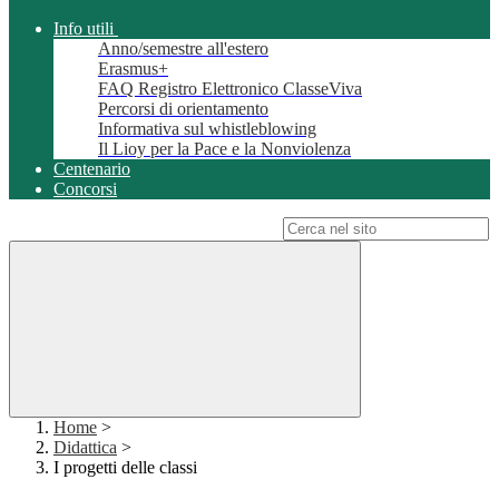
Info utili
Anno/semestre all'estero
Erasmus+
FAQ Registro Elettronico ClasseViva
Percorsi di orientamento
Informativa sul whistleblowing
Il Lioy per la Pace e la Nonviolenza
Centenario
Concorsi
Campo di ricerca per le pagine del sito
Home
>
Didattica
>
I progetti delle classi