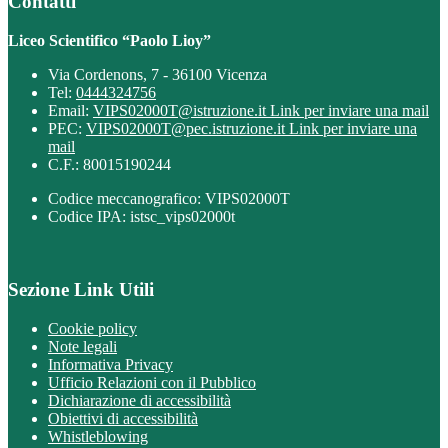
Contatti
Liceo Scientifico “Paolo Lioy”
Via Cordenons, 7 - 36100 Vicenza
Tel:
0444324756
Email:
VIPS02000T@istruzione.it
Link per inviare una mail
PEC:
VIPS02000T@pec.istruzione.it
Link per inviare una
mail
C.F.: 80015190244
Codice meccanografico: VIPS02000T
Codice IPA: istsc_vips02000t
Sezione Link Utili
Cookie policy
Note legali
Informativa Privacy
Ufficio Relazioni con il Pubblico
Dichiarazione di accessibilità
Obiettivi di accessibilità
Whistleblowing