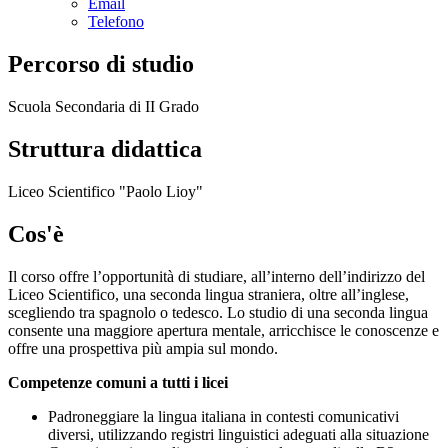
Email
Telefono
Percorso di studio
Scuola Secondaria di II Grado
Struttura didattica
Liceo Scientifico "Paolo Lioy"
Cos'è
Il corso offre l’opportunità di studiare, all’interno dell’indirizzo del
Liceo Scientifico, una seconda
lingua
straniera,
oltre
all’inglese,
scegliendo
tra
spagnolo
o
tedesco.
Lo
studio
di
una
seconda lingua
consente una
maggiore apertura mentale,
arricchisce
le conoscenze e
offre una prospettiva più
ampia sul mondo.
Competenze comuni a tutti i licei
Padroneggiare la lingua italiana in contesti comunicativi
diversi, utilizzando registri linguistici adeguati alla situazione