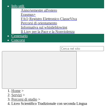
Info utili
Anno/semestre all'estero
Erasmus+
FAQ Registro Elettronico ClasseViva
Percorsi di orientamento
Informativa sul whistleblowing
Il Lioy per la Pace e la Nonviolenza
Centenario
Concorsi
Campo di ricerca per le pagine del sito
Home
>
Servizi
>
Percorsi di studio
>
Liceo Scientifico Tradizionale con seconda Lingua