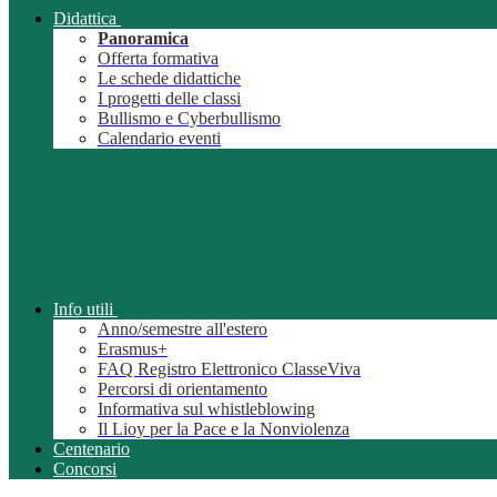
Didattica
Panoramica
Offerta formativa
Le schede didattiche
I progetti delle classi
Bullismo e Cyberbullismo
Calendario eventi
Info utili
Anno/semestre all'estero
Erasmus+
FAQ Registro Elettronico ClasseViva
Percorsi di orientamento
Informativa sul whistleblowing
Il Lioy per la Pace e la Nonviolenza
Centenario
Concorsi