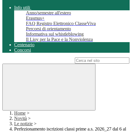
Info utili
Anno/semestre all'estero
Erasmus+
FAQ Registro Elettronico ClasseViva
Percorsi di orientamento
Informativa sul whistleblowing
Il Lioy per la Pace e la Nonviolenza
Centenario
Concorsi
Campo di ricerca per le pagine del sito
Home
>
Novità
>
Le notizie
>
Perfezionamento iscrizioni classi prime a.s. 2026_27 dal 6 al