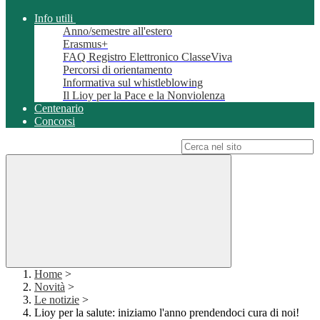
Info utili
Anno/semestre all'estero
Erasmus+
FAQ Registro Elettronico ClasseViva
Percorsi di orientamento
Informativa sul whistleblowing
Il Lioy per la Pace e la Nonviolenza
Centenario
Concorsi
Campo di ricerca per le pagine del sito
Home
>
Novità
>
Le notizie
>
Lioy per la salute: iniziamo l'anno prendendoci cura di noi!