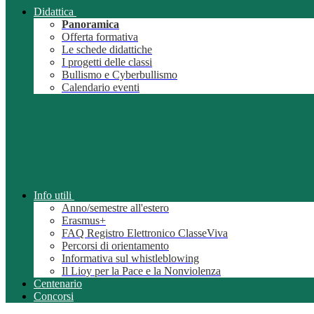
Didattica
Panoramica
Offerta formativa
Le schede didattiche
I progetti delle classi
Bullismo e Cyberbullismo
Calendario eventi
Info utili
Anno/semestre all'estero
Erasmus+
FAQ Registro Elettronico ClasseViva
Percorsi di orientamento
Informativa sul whistleblowing
Il Lioy per la Pace e la Nonviolenza
Centenario
Concorsi