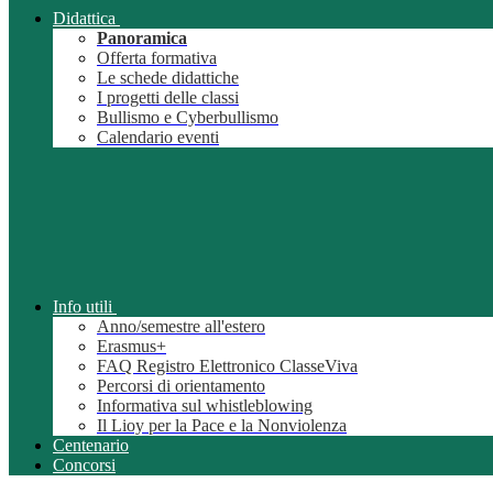
Didattica
Panoramica
Offerta formativa
Le schede didattiche
I progetti delle classi
Bullismo e Cyberbullismo
Calendario eventi
Info utili
Anno/semestre all'estero
Erasmus+
FAQ Registro Elettronico ClasseViva
Percorsi di orientamento
Informativa sul whistleblowing
Il Lioy per la Pace e la Nonviolenza
Centenario
Concorsi