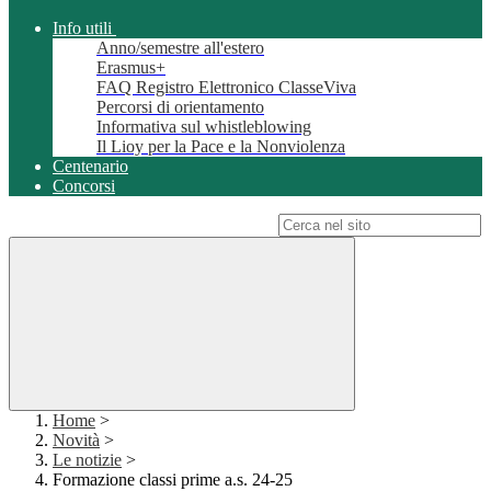
Info utili
Anno/semestre all'estero
Erasmus+
FAQ Registro Elettronico ClasseViva
Percorsi di orientamento
Informativa sul whistleblowing
Il Lioy per la Pace e la Nonviolenza
Centenario
Concorsi
Campo di ricerca per le pagine del sito
Home
>
Novità
>
Le notizie
>
Formazione classi prime a.s. 24-25