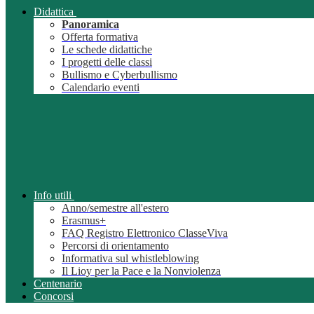
Didattica
Panoramica
Offerta formativa
Le schede didattiche
I progetti delle classi
Bullismo e Cyberbullismo
Calendario eventi
Info utili
Anno/semestre all'estero
Erasmus+
FAQ Registro Elettronico ClasseViva
Percorsi di orientamento
Informativa sul whistleblowing
Il Lioy per la Pace e la Nonviolenza
Centenario
Concorsi