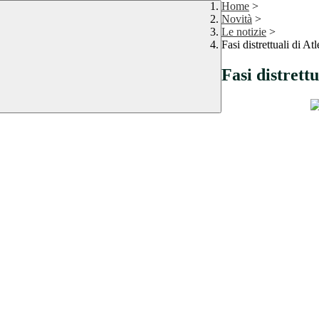
Home
>
Novità
>
Le notizie
>
Fasi distrettuali di At
Fasi distrettu