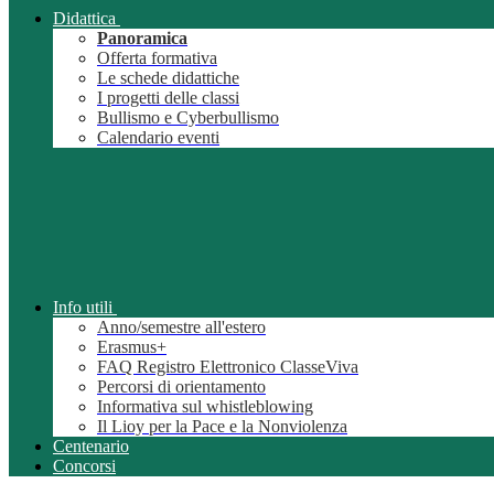
Didattica
Panoramica
Offerta formativa
Le schede didattiche
I progetti delle classi
Bullismo e Cyberbullismo
Calendario eventi
Info utili
Anno/semestre all'estero
Erasmus+
FAQ Registro Elettronico ClasseViva
Percorsi di orientamento
Informativa sul whistleblowing
Il Lioy per la Pace e la Nonviolenza
Centenario
Concorsi