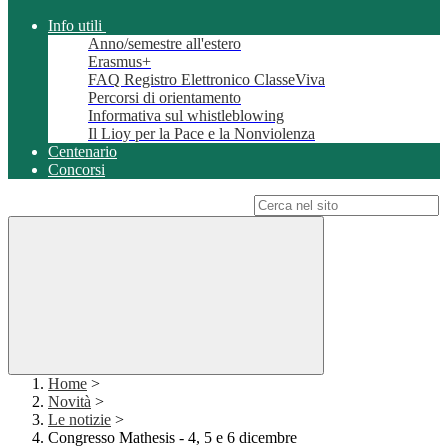
Info utili
Anno/semestre all'estero
Erasmus+
FAQ Registro Elettronico ClasseViva
Percorsi di orientamento
Informativa sul whistleblowing
Il Lioy per la Pace e la Nonviolenza
Centenario
Concorsi
Campo di ricerca per le pagine del sito
Home
>
Novità
>
Le notizie
>
Congresso Mathesis - 4, 5 e 6 dicembre