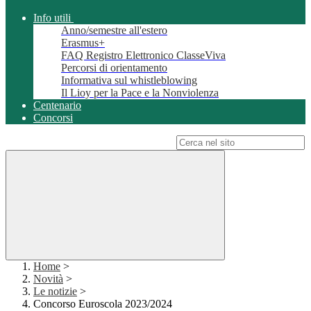
Info utili
Anno/semestre all'estero
Erasmus+
FAQ Registro Elettronico ClasseViva
Percorsi di orientamento
Informativa sul whistleblowing
Il Lioy per la Pace e la Nonviolenza
Centenario
Concorsi
Campo di ricerca per le pagine del sito
Home
>
Novità
>
Le notizie
>
Concorso Euroscola 2023/2024