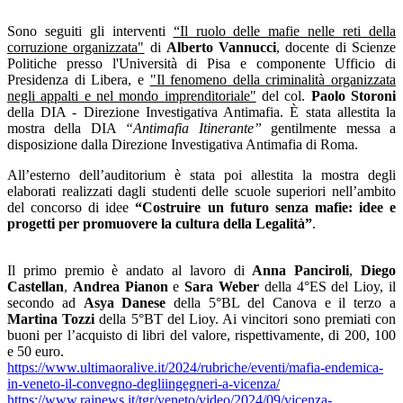
Sono seguiti gli interventi
“Il ruolo delle mafie nelle reti della
corruzione organizzata"
di
Alberto Vannucci
, docente di Scienze
Politiche presso l'Università di Pisa e componente Ufficio di
Presidenza di Libera, e
"Il fenomeno della criminalità organizzata
negli appalti e nel mondo imprenditoriale"
del col.
Paolo Storoni
della DIA - Direzione Investigativa Antimafia. È stata allestita la
mostra della DIA
“Antimafia Itinerante”
gentilmente messa a
disposizione dalla Direzione Investigativa Antimafia di Roma.
All’esterno dell’auditorium è stata poi allestita la mostra degli
elaborati realizzati dagli studenti delle scuole superiori nell’ambito
del concorso di idee
“Costruire un futuro senza mafie: idee e
progetti per promuovere la cultura della Legalità”
.
Il primo premio è andato al lavoro di
Anna Panciroli
,
Diego
Castellan
,
Andrea
Pianon
e
Sara Weber
della 4°ES del Lioy, il
secondo ad
Asya Danese
della 5°BL del Canova e il terzo a
Martina Tozzi
della 5°BT del Lioy. Ai vincitori sono premiati con
buoni per l’acquisto di libri del valore, rispettivamente, di 200, 100
e 50 euro.
https://www.ultimaoralive.it/2024/rubriche/eventi/mafia-endemica-
in-veneto-il-convegno-degliingegneri-a-vicenza/
https://www.rainews.it/tgr/veneto/video/2024/09/vicenza-