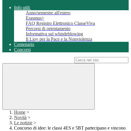
Info utili
Anno/semestre all'estero
Erasmus+
FAQ Registro Elettronico ClasseViva
Percorsi di orientamento
Informativa sul whistleblowing
Il Lioy per la Pace e la Nonviolenza
Centenario
Concorsi
Campo di ricerca per le pagine del sito
Home
>
Novità
>
Le notizie
>
Concorso di idee: le classi 4ES e 5BT partecipano e vincono