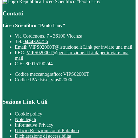
Liceo Scientifico “Paolo Lioy”
Contatti
Liceo Scientifico “Paolo Lioy”
Via Cordenons, 7 - 36100 Vicenza
Tel:
0444324756
Email:
VIPS02000T@istruzione.it
Link per inviare una mail
PEC:
VIPS02000T@pec.istruzione.it
Link per inviare una
mail
C.F.: 80015190244
Codice meccanografico: VIPS02000T
Codice IPA: istsc_vips02000t
Sezione Link Utili
Cookie policy
Note legali
Informativa Privacy
Ufficio Relazioni con il Pubblico
Dichiarazione di accessibilità