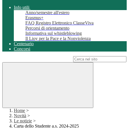
Info utili
Anno/semestre all'estero
Erasmus+
FAQ Registro Elettronico ClasseViva
Percorsi di orientamento
Informativa sul whistleblowing
Il Lioy per la Pace e la Nonviolenza
Centenario
Concorsi
Campo di ricerca per le pagine del sito
Home
>
Novità
>
Le notizie
>
Carta dello Studente a.s. 2024-2025