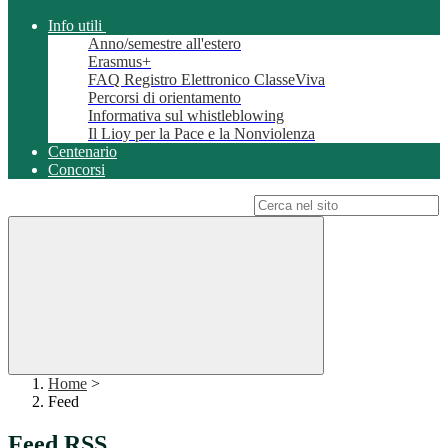
Info utili
Anno/semestre all'estero
Erasmus+
FAQ Registro Elettronico ClasseViva
Percorsi di orientamento
Informativa sul whistleblowing
Il Lioy per la Pace e la Nonviolenza
Centenario
Concorsi
Campo di ricerca per le pagine del sito
Home
>
Feed
Feed RSS