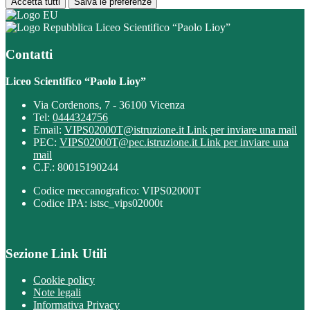
Accetta tutti
Salva le preferenze
Liceo Scientifico “Paolo Lioy”
Contatti
Liceo Scientifico “Paolo Lioy”
Via Cordenons, 7 - 36100 Vicenza
Tel:
0444324756
Email:
VIPS02000T@istruzione.it
Link per inviare una mail
PEC:
VIPS02000T@pec.istruzione.it
Link per inviare una
mail
C.F.: 80015190244
Codice meccanografico: VIPS02000T
Codice IPA: istsc_vips02000t
Sezione Link Utili
Cookie policy
Note legali
Informativa Privacy