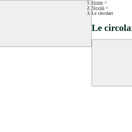
Home
>
Novità
>
Le circolari
Le circola