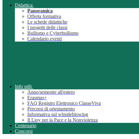
Didattica
Panoramica
Offerta formativa
Le schede didattiche
I progetti delle classi
Bullismo e Cyberbullismo
Calendario eventi
Info utili
Anno/semestre all'estero
Erasmus+
FAQ Registro Elettronico ClasseViva
Percorsi di orientamento
Informativa sul whistleblowing
Il Lioy per la Pace e la Nonviolenza
Centenario
Concorsi