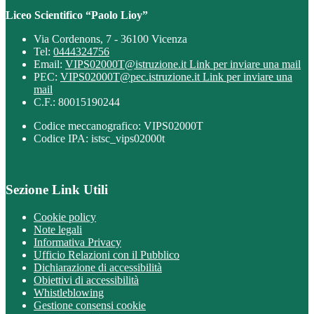
Liceo Scientifico “Paolo Lioy”
Via Cordenons, 7 - 36100 Vicenza
Tel:
0444324756
Email:
VIPS02000T@istruzione.it
Link per inviare una mail
PEC:
VIPS02000T@pec.istruzione.it
Link per inviare una
mail
C.F.: 80015190244
Codice meccanografico: VIPS02000T
Codice IPA: istsc_vips02000t
Sezione Link Utili
Cookie policy
Note legali
Informativa Privacy
Ufficio Relazioni con il Pubblico
Dichiarazione di accessibilità
Obiettivi di accessibilità
Whistleblowing
Gestione consensi cookie