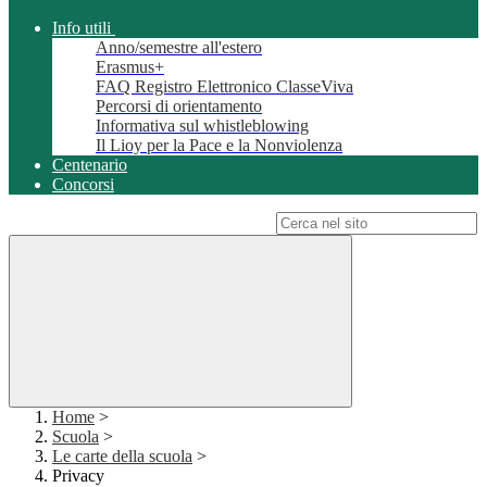
Info utili
Anno/semestre all'estero
Erasmus+
FAQ Registro Elettronico ClasseViva
Percorsi di orientamento
Informativa sul whistleblowing
Il Lioy per la Pace e la Nonviolenza
Centenario
Concorsi
Campo di ricerca per le pagine del sito
Home
>
Scuola
>
Le carte della scuola
>
Privacy