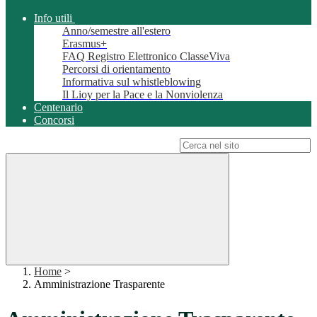
Info utili
Anno/semestre all'estero
Erasmus+
FAQ Registro Elettronico ClasseViva
Percorsi di orientamento
Informativa sul whistleblowing
Il Lioy per la Pace e la Nonviolenza
Centenario
Concorsi
Campo di ricerca per le pagine del sito
Home
>
Amministrazione Trasparente