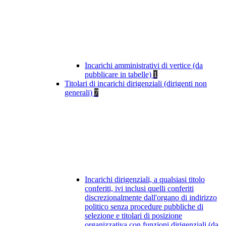
Incarichi amministrativi di vertice (da
pubblicare in tabelle)
1
Titolari di incarichi dirigenziali (dirigenti non
generali)
7
Incarichi dirigenziali, a qualsiasi titolo
conferiti, ivi inclusi quelli conferiti
discrezionalmente dall'organo di indirizzo
politico senza procedure pubbliche di
selezione e titolari di posizione
organizzativa con funzioni dirigenziali (da