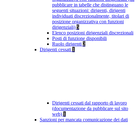
pubblicare in tabelle che distinguano le
seguenti situazioni: dirigenti, dirigenti
individuati discrezionalmente, titolari di
posizione organizzativa con funzioni
dirigenziali)
5
Elenco posizioni dirigenziali discrezionali
Posti di funzione disponibili
Ruolo dirigenti
2
Dirigenti cessati
1
Dirigenti cessati dal rapporto di lavoro
(documentazione da pubblicare sul sito
web)
1
Sanzioni per mancata comunicazione dei dati