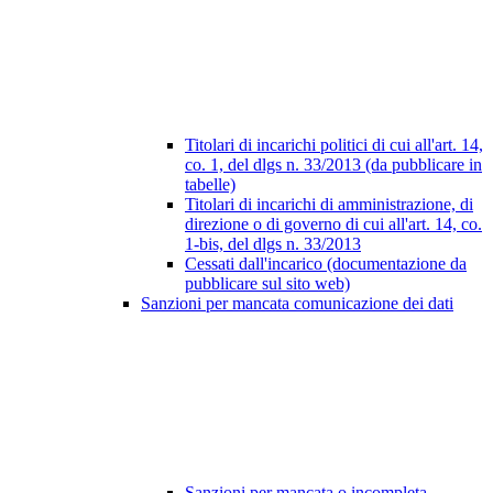
Titolari di incarichi politici di cui all'art. 14,
co. 1, del dlgs n. 33/2013 (da pubblicare in
tabelle)
Titolari di incarichi di amministrazione, di
direzione o di governo di cui all'art. 14, co.
1-bis, del dlgs n. 33/2013
Cessati dall'incarico (documentazione da
pubblicare sul sito web)
Sanzioni per mancata comunicazione dei dati
Sanzioni per mancata o incompleta