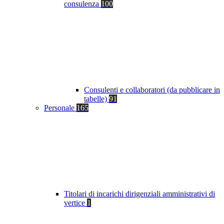
consulenza
100
Consulenti e collaboratori (da pubblicare in
tabelle)
91
Personale
165
Titolari di incarichi dirigenziali amministrativi di
vertice
1