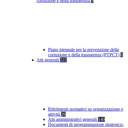
corruzione e della trasparenza
5
Piano triennale per la prevenzione della
corruzione e della trasparenza (PTPCT)
1
Atti generali
222
Riferimenti normativi su organizzazione e
attività
26
Atti amministrativi generali
140
Documenti di programmazione strategico-