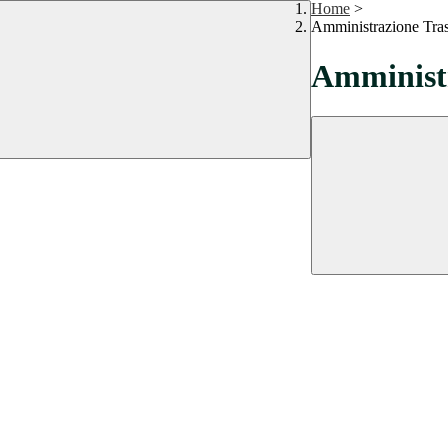
Home
>
Amministrazione Tra
Amministr