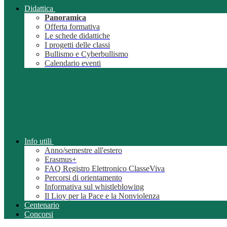
Didattica
Panoramica
Offerta formativa
Le schede didattiche
I progetti delle classi
Bullismo e Cyberbullismo
Calendario eventi
Info utili
Anno/semestre all'estero
Erasmus+
FAQ Registro Elettronico ClasseViva
Percorsi di orientamento
Informativa sul whistleblowing
Il Lioy per la Pace e la Nonviolenza
Centenario
Concorsi