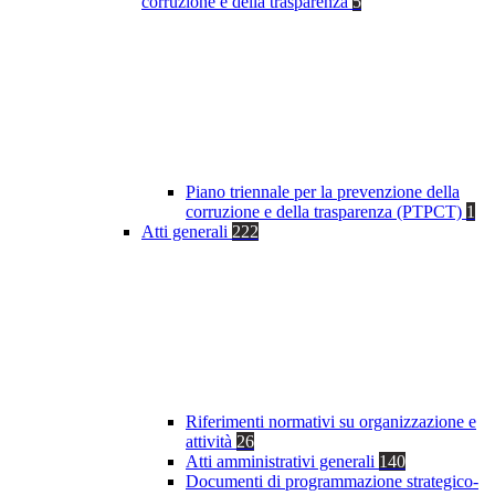
corruzione e della trasparenza
5
Piano triennale per la prevenzione della
corruzione e della trasparenza (PTPCT)
1
Atti generali
222
Riferimenti normativi su organizzazione e
attività
26
Atti amministrativi generali
140
Documenti di programmazione strategico-