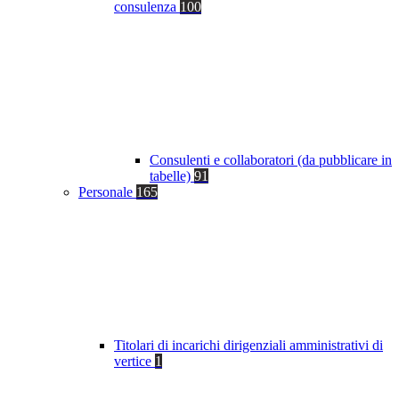
consulenza
100
Consulenti e collaboratori (da pubblicare in
tabelle)
91
Personale
165
Titolari di incarichi dirigenziali amministrativi di
vertice
1