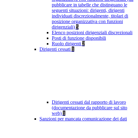
pubblicare in tabelle che distinguano le
seguenti situazioni: dirigenti, dirigenti
individuati discrezionalmente, titolari di
posizione organizzativa con funzioni
dirigenziali)
5
Elenco posizioni dirigenziali discrezionali
Posti di funzione disponibili
Ruolo dirigenti
2
Dirigenti cessati
1
Dirigenti cessati dal rapporto di lavoro
(documentazione da pubblicare sul sito
web)
1
Sanzioni per mancata comunicazione dei dati