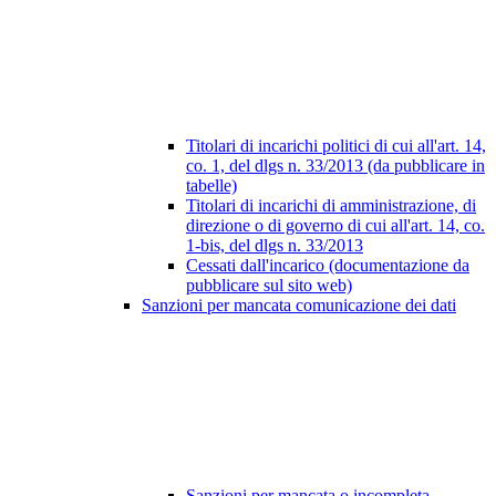
Titolari di incarichi politici di cui all'art. 14,
co. 1, del dlgs n. 33/2013 (da pubblicare in
tabelle)
Titolari di incarichi di amministrazione, di
direzione o di governo di cui all'art. 14, co.
1-bis, del dlgs n. 33/2013
Cessati dall'incarico (documentazione da
pubblicare sul sito web)
Sanzioni per mancata comunicazione dei dati
Sanzioni per mancata o incompleta