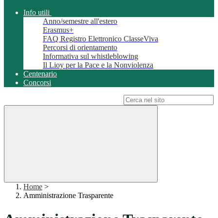
Info utili
Anno/semestre all'estero
Erasmus+
FAQ Registro Elettronico ClasseViva
Percorsi di orientamento
Informativa sul whistleblowing
Il Lioy per la Pace e la Nonviolenza
Centenario
Concorsi
Campo di ricerca per le pagine del sito
Home
>
Amministrazione Trasparente