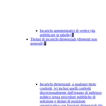
Incarichi amministrativi di vertice (da
pubblicare in tabelle)
1
Titolari di incarichi dirigenziali (dirigenti non
generali)
7
Incarichi dirigenziali, a qualsiasi titolo
conferiti, ivi inclusi quelli conferiti
discrezionalmente dall'organo di indirizzo
politico senza procedure pubbliche di
selezione e titolari di posizione
organizzativa con funzioni dirigenziali (da