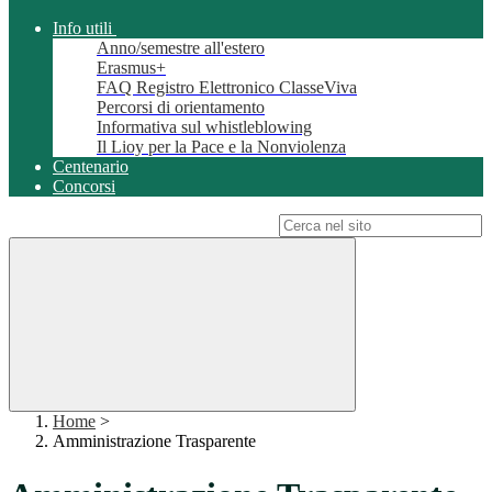
Info utili
Anno/semestre all'estero
Erasmus+
FAQ Registro Elettronico ClasseViva
Percorsi di orientamento
Informativa sul whistleblowing
Il Lioy per la Pace e la Nonviolenza
Centenario
Concorsi
Campo di ricerca per le pagine del sito
Home
>
Amministrazione Trasparente