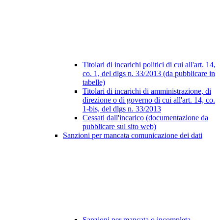
Titolari di incarichi politici di cui all'art. 14,
co. 1, del dlgs n. 33/2013 (da pubblicare in
tabelle)
Titolari di incarichi di amministrazione, di
direzione o di governo di cui all'art. 14, co.
1-bis, del dlgs n. 33/2013
Cessati dall'incarico (documentazione da
pubblicare sul sito web)
Sanzioni per mancata comunicazione dei dati
Sanzioni per mancata o incompleta