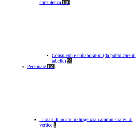
consulenza
100
Consulenti e collaboratori (da pubblicare in
tabelle)
91
Personale
165
Titolari di incarichi dirigenziali amministrativi di
vertice
1