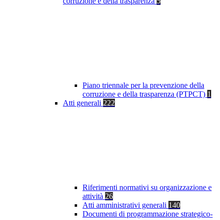
corruzione e della trasparenza
5
Piano triennale per la prevenzione della
corruzione e della trasparenza (PTPCT)
1
Atti generali
222
Riferimenti normativi su organizzazione e
attività
26
Atti amministrativi generali
140
Documenti di programmazione strategico-