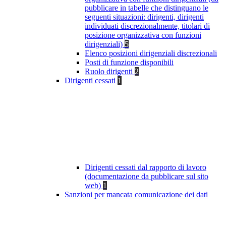
pubblicare in tabelle che distinguano le
seguenti situazioni: dirigenti, dirigenti
individuati discrezionalmente, titolari di
posizione organizzativa con funzioni
dirigenziali)
5
Elenco posizioni dirigenziali discrezionali
Posti di funzione disponibili
Ruolo dirigenti
2
Dirigenti cessati
1
Dirigenti cessati dal rapporto di lavoro
(documentazione da pubblicare sul sito
web)
1
Sanzioni per mancata comunicazione dei dati