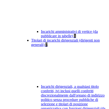
Incarichi amministrativi di vertice (da
pubblicare in tabelle)
1
Titolari di incarichi dirigenziali (dirigenti non
generali)
7
Incarichi dirigenziali, a qualsiasi titolo
conferiti, ivi inclusi quelli conferiti
discrezionalmente dall'organo di indirizzo
politico senza procedure pubbliche di
selezione e titolari di posizione
organizzativa con funzioni dirigenziali (da