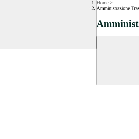
Home
>
Amministrazione Tra
Amministr