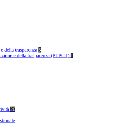
 e della trasparenza
5
rruzione e della trasparenza (PTPCT)
1
tività
26
stionale