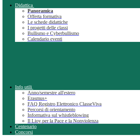
Didattica
Panoramica
Offerta formativa
Le schede didattiche
I progetti delle classi
Bullismo e Cyberbullismo
Calendario eventi
Info utili
Anno/semestre all'estero
Erasmus+
FAQ Registro Elettronico ClasseViva
Percorsi di orientamento
Informativa sul whistleblowing
Il Lioy per la Pace e la Nonviolenza
Centenario
Concorsi