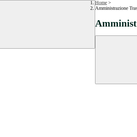
Home
>
Amministrazione Tra
Amministr