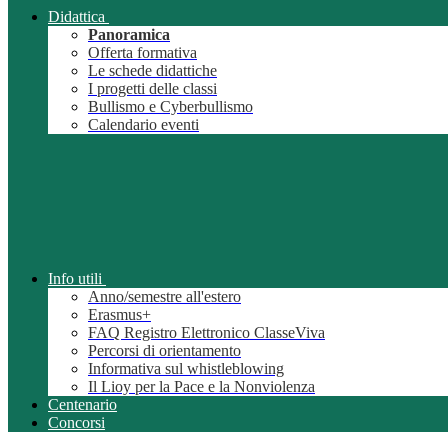
Didattica
Panoramica
Offerta formativa
Le schede didattiche
I progetti delle classi
Bullismo e Cyberbullismo
Calendario eventi
Info utili
Anno/semestre all'estero
Erasmus+
FAQ Registro Elettronico ClasseViva
Percorsi di orientamento
Informativa sul whistleblowing
Il Lioy per la Pace e la Nonviolenza
Centenario
Concorsi