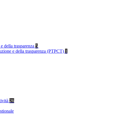
 e della trasparenza
5
rruzione e della trasparenza (PTPCT)
1
tività
26
stionale