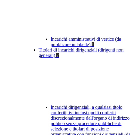
Incarichi amministrativi di vertice (da
pubblicare in tabelle)
1
Titolari di incarichi dirigenziali (dirigenti non
generali)
7
Incarichi dirigenziali, a qualsiasi titolo
conferiti, ivi inclusi quelli conferiti
discrezionalmente dall'organo di indirizzo
politico senza procedure pubbliche di
selezione e titolari di posizione
organizzativa con funzioni dirigenziali (da