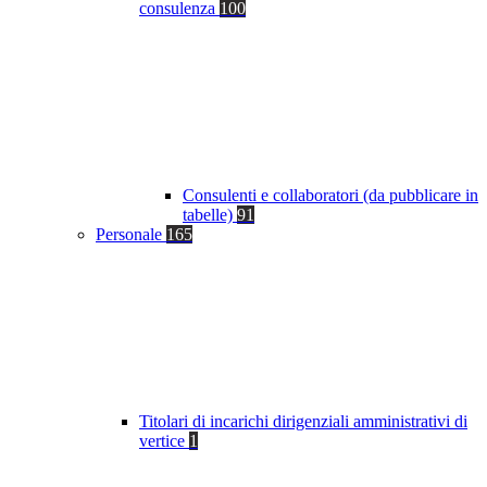
consulenza
100
Consulenti e collaboratori (da pubblicare in
tabelle)
91
Personale
165
Titolari di incarichi dirigenziali amministrativi di
vertice
1