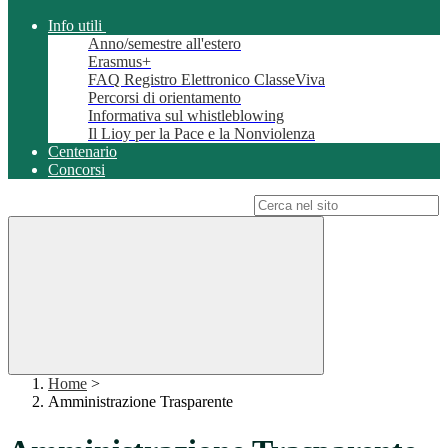
Info utili
Anno/semestre all'estero
Erasmus+
FAQ Registro Elettronico ClasseViva
Percorsi di orientamento
Informativa sul whistleblowing
Il Lioy per la Pace e la Nonviolenza
Centenario
Concorsi
Campo di ricerca per le pagine del sito
Home
>
Amministrazione Trasparente