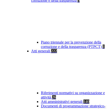
corruzione e della trasparenza
5
Piano triennale per la prevenzione della
corruzione e della trasparenza (PTPCT)
1
Atti generali
222
Riferimenti normativi su organizzazione e
attività
26
Atti amministrativi generali
140
Documenti di programmazione strategico-