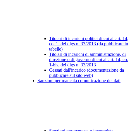
Titolari di incarichi politici di cui all'art. 14,
co. 1, del dlgs n. 33/2013 (da pubblicare in
tabelle)
Titolari di incarichi di amministrazione, di
direzione o di governo di cui all'art. 14, co.
1-bis, del dlgs n. 33/2013
Cessati dall'incarico (documentazione da
pubblicare sul sito web)
Sanzioni per mancata comunicazione dei dati
Sanzioni per mancata o incompleta