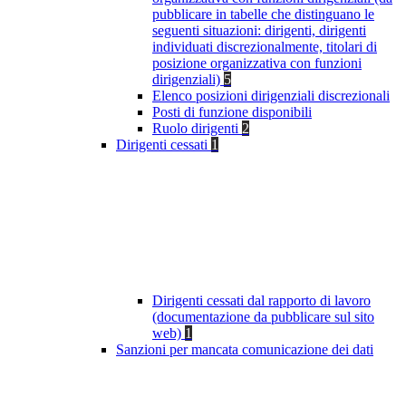
pubblicare in tabelle che distinguano le
seguenti situazioni: dirigenti, dirigenti
individuati discrezionalmente, titolari di
posizione organizzativa con funzioni
dirigenziali)
5
Elenco posizioni dirigenziali discrezionali
Posti di funzione disponibili
Ruolo dirigenti
2
Dirigenti cessati
1
Dirigenti cessati dal rapporto di lavoro
(documentazione da pubblicare sul sito
web)
1
Sanzioni per mancata comunicazione dei dati