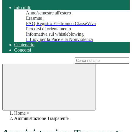
Info utili
Anno/semestre all'estero
Erasmus+
FAQ Registro Elettronico ClasseViva
Percorsi di orientamento
Informativa sul whistleblowing
Il Lioy per la Pace e la Nonviolenza
Centenario
Concorsi
Campo di ricerca per le pagine del sito
Home
>
Amministrazione Trasparente