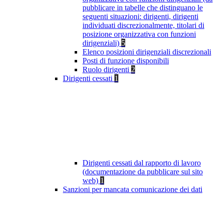
pubblicare in tabelle che distinguano le
seguenti situazioni: dirigenti, dirigenti
individuati discrezionalmente, titolari di
posizione organizzativa con funzioni
dirigenziali)
5
Elenco posizioni dirigenziali discrezionali
Posti di funzione disponibili
Ruolo dirigenti
2
Dirigenti cessati
1
Dirigenti cessati dal rapporto di lavoro
(documentazione da pubblicare sul sito
web)
1
Sanzioni per mancata comunicazione dei dati