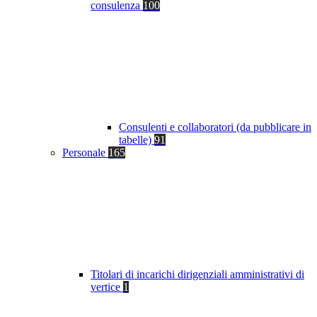
consulenza
100
Consulenti e collaboratori (da pubblicare in
tabelle)
91
Personale
165
Titolari di incarichi dirigenziali amministrativi di
vertice
1