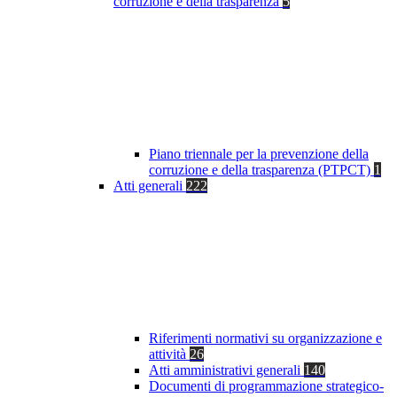
corruzione e della trasparenza
5
Piano triennale per la prevenzione della
corruzione e della trasparenza (PTPCT)
1
Atti generali
222
Riferimenti normativi su organizzazione e
attività
26
Atti amministrativi generali
140
Documenti di programmazione strategico-