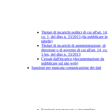
Titolari di incarichi politici di cui all'art. 14,
co. 1, del dlgs n. 33/2013 (da pubblicare in
tabelle)
Titolari di incarichi di amministrazione, di
direzione o di governo di cui all'art. 14, co.
1-bis, del dlgs n. 33/2013
Cessati dall'incarico (documentazione da
pubblicare sul sito web)
Sanzioni per mancata comunicazione dei dati
Sanzioni per mancata o incompleta