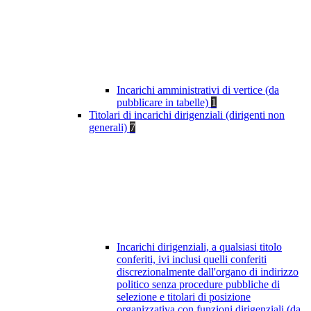
Incarichi amministrativi di vertice (da
pubblicare in tabelle)
1
Titolari di incarichi dirigenziali (dirigenti non
generali)
7
Incarichi dirigenziali, a qualsiasi titolo
conferiti, ivi inclusi quelli conferiti
discrezionalmente dall'organo di indirizzo
politico senza procedure pubbliche di
selezione e titolari di posizione
organizzativa con funzioni dirigenziali (da