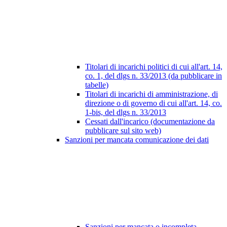
Titolari di incarichi politici di cui all'art. 14,
co. 1, del dlgs n. 33/2013 (da pubblicare in
tabelle)
Titolari di incarichi di amministrazione, di
direzione o di governo di cui all'art. 14, co.
1-bis, del dlgs n. 33/2013
Cessati dall'incarico (documentazione da
pubblicare sul sito web)
Sanzioni per mancata comunicazione dei dati
Sanzioni per mancata o incompleta