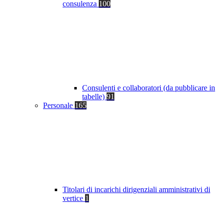
consulenza
100
Consulenti e collaboratori (da pubblicare in
tabelle)
91
Personale
165
Titolari di incarichi dirigenziali amministrativi di
vertice
1