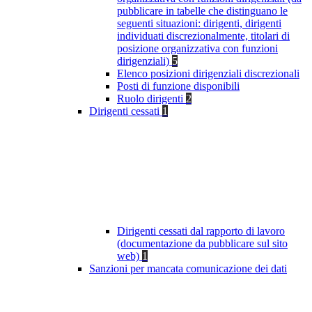
pubblicare in tabelle che distinguano le
seguenti situazioni: dirigenti, dirigenti
individuati discrezionalmente, titolari di
posizione organizzativa con funzioni
dirigenziali)
5
Elenco posizioni dirigenziali discrezionali
Posti di funzione disponibili
Ruolo dirigenti
2
Dirigenti cessati
1
Dirigenti cessati dal rapporto di lavoro
(documentazione da pubblicare sul sito
web)
1
Sanzioni per mancata comunicazione dei dati