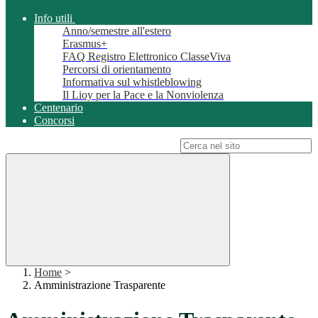
Info utili
Anno/semestre all'estero
Erasmus+
FAQ Registro Elettronico ClasseViva
Percorsi di orientamento
Informativa sul whistleblowing
Il Lioy per la Pace e la Nonviolenza
Centenario
Concorsi
Campo di ricerca per le pagine del sito
Home
>
Amministrazione Trasparente