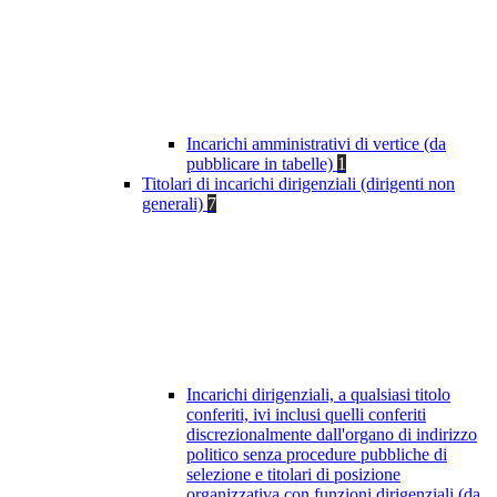
Incarichi amministrativi di vertice (da
pubblicare in tabelle)
1
Titolari di incarichi dirigenziali (dirigenti non
generali)
7
Incarichi dirigenziali, a qualsiasi titolo
conferiti, ivi inclusi quelli conferiti
discrezionalmente dall'organo di indirizzo
politico senza procedure pubbliche di
selezione e titolari di posizione
organizzativa con funzioni dirigenziali (da