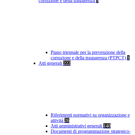
corruzione e della trasparenza
5
Piano triennale per la prevenzione della
corruzione e della trasparenza (PTPCT)
1
Atti generali
222
Riferimenti normativi su organizzazione e
attività
26
Atti amministrativi generali
140
Documenti di programmazione strategico-