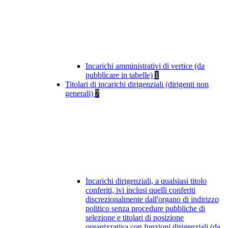
Incarichi amministrativi di vertice (da
pubblicare in tabelle)
1
Titolari di incarichi dirigenziali (dirigenti non
generali)
7
Incarichi dirigenziali, a qualsiasi titolo
conferiti, ivi inclusi quelli conferiti
discrezionalmente dall'organo di indirizzo
politico senza procedure pubbliche di
selezione e titolari di posizione
organizzativa con funzioni dirigenziali (da