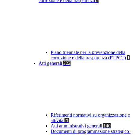
corruzione e della trasparenza
5
Piano triennale per la prevenzione della
corruzione e della trasparenza (PTPCT)
1
Atti generali
222
Riferimenti normativi su organizzazione e
attività
26
Atti amministrativi generali
140
Documenti di programmazione strategico-