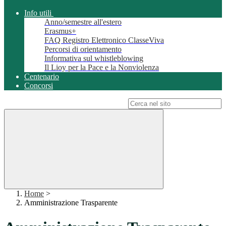
Info utili
Anno/semestre all'estero
Erasmus+
FAQ Registro Elettronico ClasseViva
Percorsi di orientamento
Informativa sul whistleblowing
Il Lioy per la Pace e la Nonviolenza
Centenario
Concorsi
Campo di ricerca per le pagine del sito
Home
>
Amministrazione Trasparente