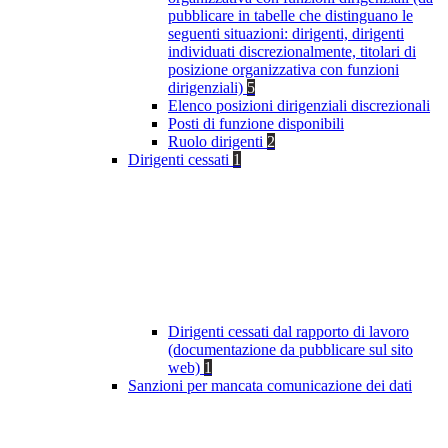
pubblicare in tabelle che distinguano le
seguenti situazioni: dirigenti, dirigenti
individuati discrezionalmente, titolari di
posizione organizzativa con funzioni
dirigenziali)
5
Elenco posizioni dirigenziali discrezionali
Posti di funzione disponibili
Ruolo dirigenti
2
Dirigenti cessati
1
Dirigenti cessati dal rapporto di lavoro
(documentazione da pubblicare sul sito
web)
1
Sanzioni per mancata comunicazione dei dati