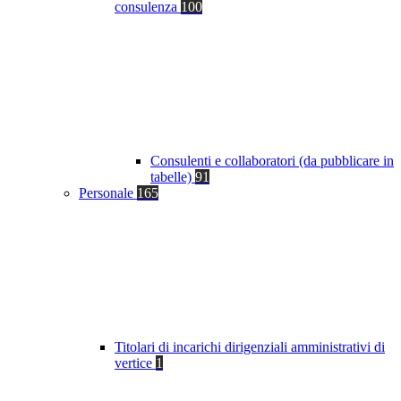
consulenza
100
Consulenti e collaboratori (da pubblicare in
tabelle)
91
Personale
165
Titolari di incarichi dirigenziali amministrativi di
vertice
1