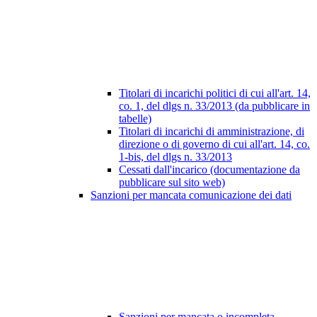
Titolari di incarichi politici di cui all'art. 14,
co. 1, del dlgs n. 33/2013 (da pubblicare in
tabelle)
Titolari di incarichi di amministrazione, di
direzione o di governo di cui all'art. 14, co.
1-bis, del dlgs n. 33/2013
Cessati dall'incarico (documentazione da
pubblicare sul sito web)
Sanzioni per mancata comunicazione dei dati
Sanzioni per mancata o incompleta