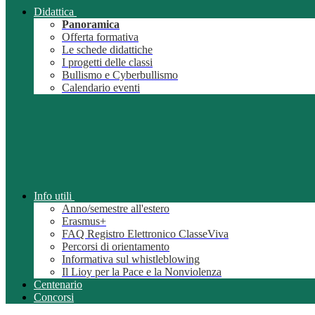
Didattica
Panoramica
Offerta formativa
Le schede didattiche
I progetti delle classi
Bullismo e Cyberbullismo
Calendario eventi
Info utili
Anno/semestre all'estero
Erasmus+
FAQ Registro Elettronico ClasseViva
Percorsi di orientamento
Informativa sul whistleblowing
Il Lioy per la Pace e la Nonviolenza
Centenario
Concorsi