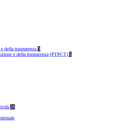
 e della trasparenza
5
rruzione e della trasparenza (PTPCT)
1
tività
26
stionale