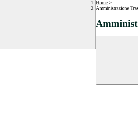
Home
>
Amministrazione Tra
Amministr