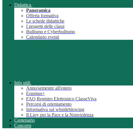
Didattica
Panoramica
Offerta formativa
Le schede didattiche
I progetti delle classi
Bullismo e Cyberbullismo
Calendario eventi
Info utili
Anno/semestre all'estero
Erasmus+
FAQ Registro Elettronico ClasseViva
Percorsi di orientamento
Informativa sul whistleblowing
Il Lioy per la Pace e la Nonviolenza
Centenario
Concorsi