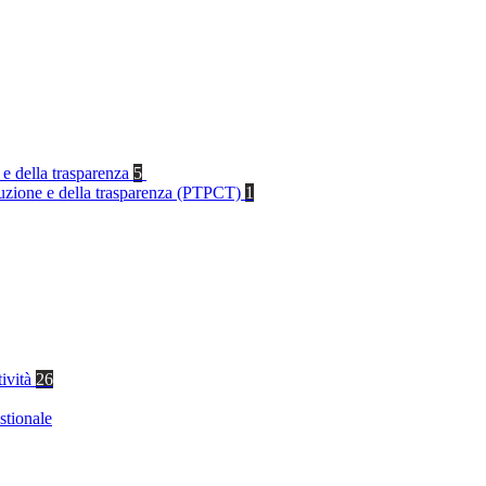
 e della trasparenza
5
rruzione e della trasparenza (PTPCT)
1
tività
26
stionale