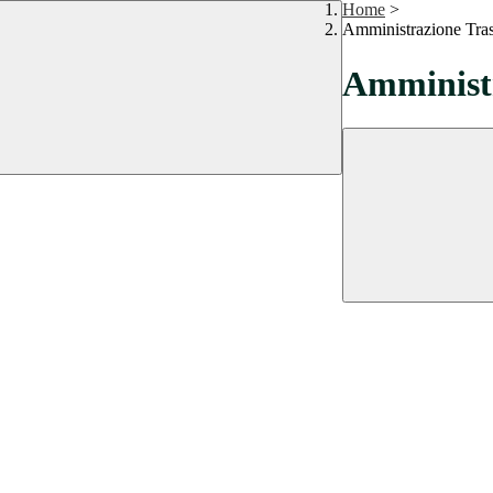
Home
>
Amministrazione Tra
Amministr