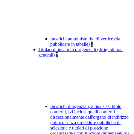
Incarichi amministrativi di vertice (da
pubblicare in tabelle)
1
Titolari di incarichi dirigenziali (dirigenti non
generali)
7
Incarichi dirigenziali, a qualsiasi titolo
conferiti, ivi inclusi quelli conferiti
discrezionalmente dall'organo di indirizzo
politico senza procedure pubbliche di
selezione e titolari di posizione
organizzativa con funzioni dirigenziali (da