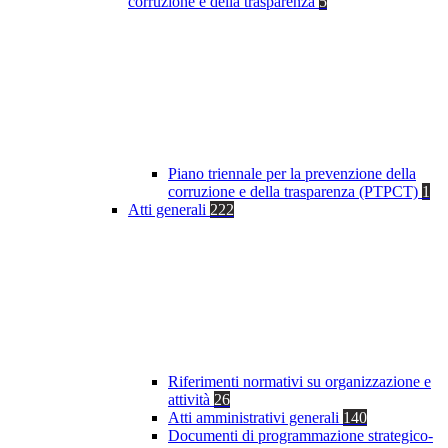
corruzione e della trasparenza
5
Piano triennale per la prevenzione della
corruzione e della trasparenza (PTPCT)
1
Atti generali
222
Riferimenti normativi su organizzazione e
attività
26
Atti amministrativi generali
140
Documenti di programmazione strategico-