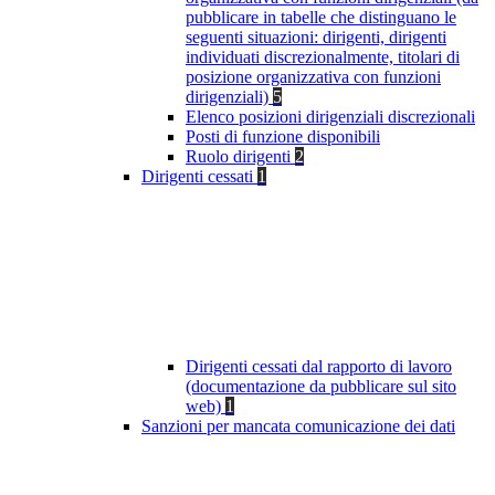
pubblicare in tabelle che distinguano le
seguenti situazioni: dirigenti, dirigenti
individuati discrezionalmente, titolari di
posizione organizzativa con funzioni
dirigenziali)
5
Elenco posizioni dirigenziali discrezionali
Posti di funzione disponibili
Ruolo dirigenti
2
Dirigenti cessati
1
Dirigenti cessati dal rapporto di lavoro
(documentazione da pubblicare sul sito
web)
1
Sanzioni per mancata comunicazione dei dati