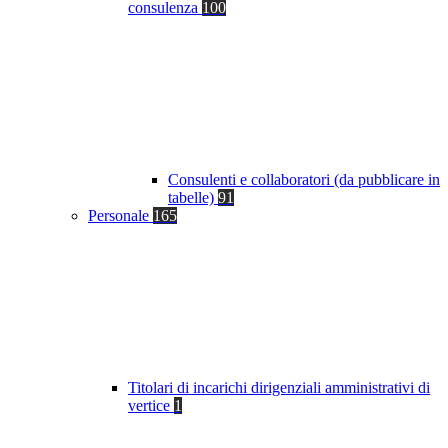
consulenza
100
Consulenti e collaboratori (da pubblicare in
tabelle)
91
Personale
165
Titolari di incarichi dirigenziali amministrativi di
vertice
1