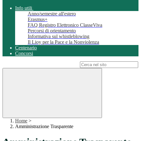
Info utili
Anno/semestre all'estero
Erasmus+
FAQ Registro Elettronico ClasseViva
Percorsi di orientamento
Informativa sul whistleblowing
Il Lioy per la Pace e la Nonviolenza
Centenario
Concorsi
Campo di ricerca per le pagine del sito
Home
>
Amministrazione Trasparente