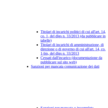
Titolari di incarichi politici di cui all'art. 14,
co. 1, del dlgs n. 33/2013 (da pubblicare in
tabelle)
Titolari di incarichi di amministrazione, di
direzione o di governo di cui all'art. 14, co.
1-bis, del dlgs n. 33/2013
Cessati dall'incarico (documentazione da
pubblicare sul sito web)
Sanzioni per mancata comunicazione dei dati
Sanzioni per mancata o incompleta