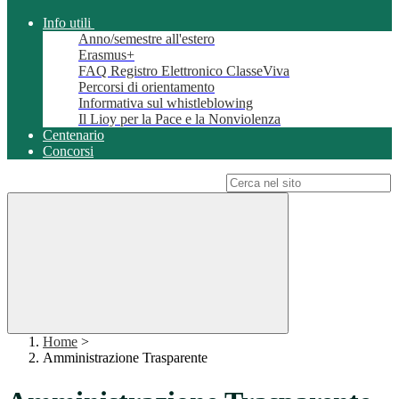
Info utili
Anno/semestre all'estero
Erasmus+
FAQ Registro Elettronico ClasseViva
Percorsi di orientamento
Informativa sul whistleblowing
Il Lioy per la Pace e la Nonviolenza
Centenario
Concorsi
Campo di ricerca per le pagine del sito
Home
>
Amministrazione Trasparente