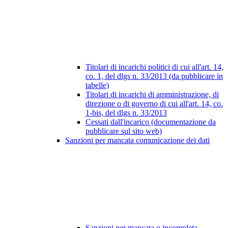
Titolari di incarichi politici di cui all'art. 14,
co. 1, del dlgs n. 33/2013 (da pubblicare in
tabelle)
Titolari di incarichi di amministrazione, di
direzione o di governo di cui all'art. 14, co.
1-bis, del dlgs n. 33/2013
Cessati dall'incarico (documentazione da
pubblicare sul sito web)
Sanzioni per mancata comunicazione dei dati
Sanzioni per mancata o incompleta