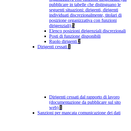
pubblicare in tabelle che distinguano le
seguenti situazioni: dirigenti, dirigenti
individuati discrezionalmente, titolari di
posizione organizzativa con funzioni
dirigenziali)
5
Elenco posizioni dirigenziali discrezionali
Posti di funzione disponibili
Ruolo dirigenti
2
Dirigenti cessati
1
Dirigenti cessati dal rapporto di lavoro
(documentazione da pubblicare sul sito
web)
1
Sanzioni per mancata comunicazione dei dati