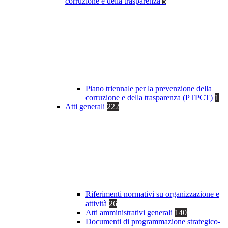
corruzione e della trasparenza
5
Piano triennale per la prevenzione della
corruzione e della trasparenza (PTPCT)
1
Atti generali
222
Riferimenti normativi su organizzazione e
attività
26
Atti amministrativi generali
140
Documenti di programmazione strategico-