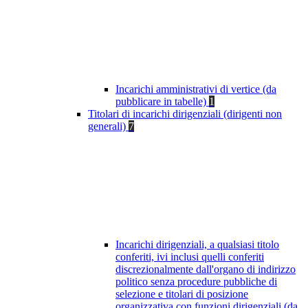
Incarichi amministrativi di vertice (da
pubblicare in tabelle)
1
Titolari di incarichi dirigenziali (dirigenti non
generali)
7
Incarichi dirigenziali, a qualsiasi titolo
conferiti, ivi inclusi quelli conferiti
discrezionalmente dall'organo di indirizzo
politico senza procedure pubbliche di
selezione e titolari di posizione
organizzativa con funzioni dirigenziali (da