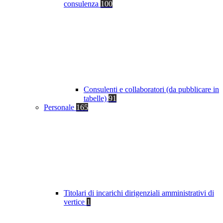
consulenza
100
Consulenti e collaboratori (da pubblicare in
tabelle)
91
Personale
165
Titolari di incarichi dirigenziali amministrativi di
vertice
1