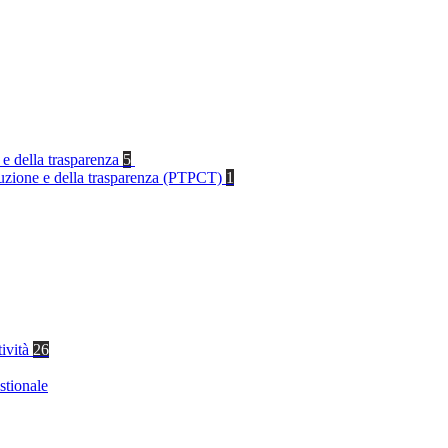
 e della trasparenza
5
rruzione e della trasparenza (PTPCT)
1
tività
26
stionale