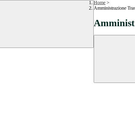
Home
>
Amministrazione Tra
Amministr