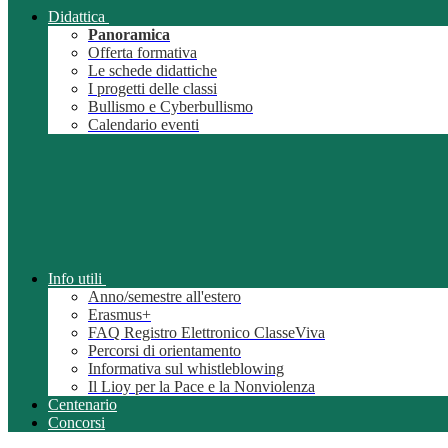
Didattica
Panoramica
Offerta formativa
Le schede didattiche
I progetti delle classi
Bullismo e Cyberbullismo
Calendario eventi
Info utili
Anno/semestre all'estero
Erasmus+
FAQ Registro Elettronico ClasseViva
Percorsi di orientamento
Informativa sul whistleblowing
Il Lioy per la Pace e la Nonviolenza
Centenario
Concorsi