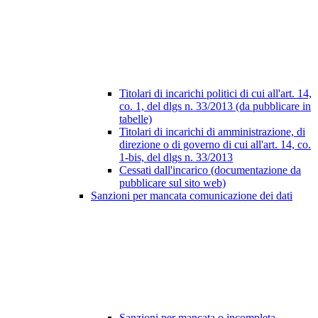
Titolari di incarichi politici di cui all'art. 14,
co. 1, del dlgs n. 33/2013 (da pubblicare in
tabelle)
Titolari di incarichi di amministrazione, di
direzione o di governo di cui all'art. 14, co.
1-bis, del dlgs n. 33/2013
Cessati dall'incarico (documentazione da
pubblicare sul sito web)
Sanzioni per mancata comunicazione dei dati
Sanzioni per mancata o incompleta