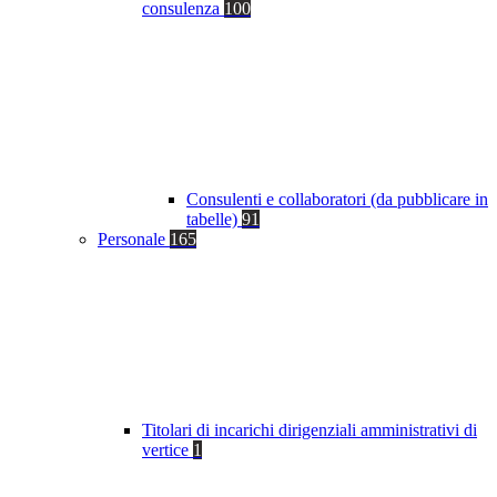
consulenza
100
Consulenti e collaboratori (da pubblicare in
tabelle)
91
Personale
165
Titolari di incarichi dirigenziali amministrativi di
vertice
1