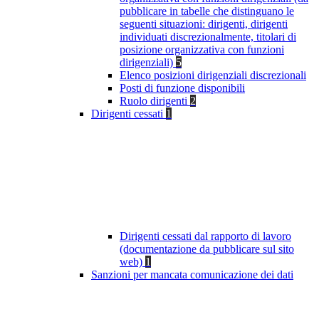
pubblicare in tabelle che distinguano le
seguenti situazioni: dirigenti, dirigenti
individuati discrezionalmente, titolari di
posizione organizzativa con funzioni
dirigenziali)
5
Elenco posizioni dirigenziali discrezionali
Posti di funzione disponibili
Ruolo dirigenti
2
Dirigenti cessati
1
Dirigenti cessati dal rapporto di lavoro
(documentazione da pubblicare sul sito
web)
1
Sanzioni per mancata comunicazione dei dati