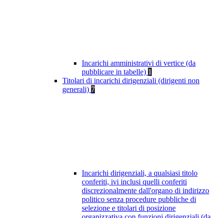
Incarichi amministrativi di vertice (da
pubblicare in tabelle)
1
Titolari di incarichi dirigenziali (dirigenti non
generali)
7
Incarichi dirigenziali, a qualsiasi titolo
conferiti, ivi inclusi quelli conferiti
discrezionalmente dall'organo di indirizzo
politico senza procedure pubbliche di
selezione e titolari di posizione
organizzativa con funzioni dirigenziali (da