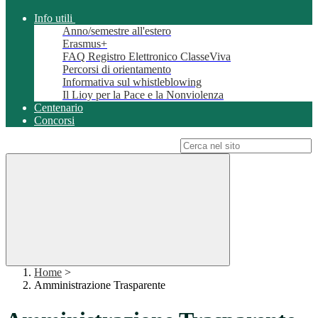
Info utili
Anno/semestre all'estero
Erasmus+
FAQ Registro Elettronico ClasseViva
Percorsi di orientamento
Informativa sul whistleblowing
Il Lioy per la Pace e la Nonviolenza
Centenario
Concorsi
Campo di ricerca per le pagine del sito
Home
>
Amministrazione Trasparente