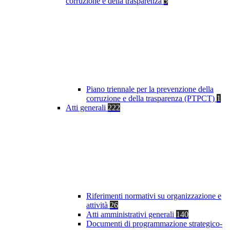
corruzione e della trasparenza
5
Piano triennale per la prevenzione della
corruzione e della trasparenza (PTPCT)
1
Atti generali
222
Riferimenti normativi su organizzazione e
attività
26
Atti amministrativi generali
140
Documenti di programmazione strategico-