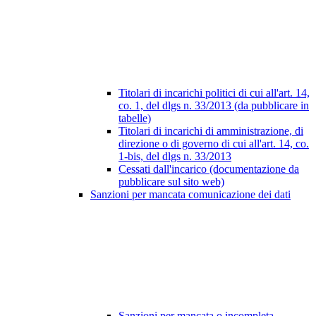
Titolari di incarichi politici di cui all'art. 14,
co. 1, del dlgs n. 33/2013 (da pubblicare in
tabelle)
Titolari di incarichi di amministrazione, di
direzione o di governo di cui all'art. 14, co.
1-bis, del dlgs n. 33/2013
Cessati dall'incarico (documentazione da
pubblicare sul sito web)
Sanzioni per mancata comunicazione dei dati
Sanzioni per mancata o incompleta