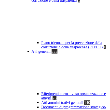
corruzione e della trasparenza
5
Piano triennale per la prevenzione della
corruzione e della trasparenza (PTPCT)
1
Atti generali
222
Riferimenti normativi su organizzazione e
attività
26
Atti amministrativi generali
140
Documenti di programmazione strategico-