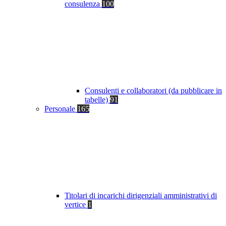
consulenza
100
Consulenti e collaboratori (da pubblicare in
tabelle)
91
Personale
165
Titolari di incarichi dirigenziali amministrativi di
vertice
1