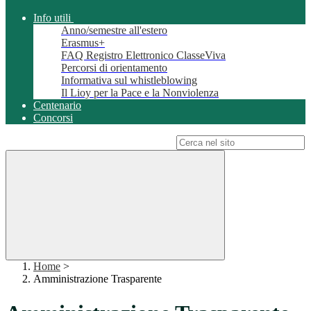
Info utili
Anno/semestre all'estero
Erasmus+
FAQ Registro Elettronico ClasseViva
Percorsi di orientamento
Informativa sul whistleblowing
Il Lioy per la Pace e la Nonviolenza
Centenario
Concorsi
Campo di ricerca per le pagine del sito
Home
>
Amministrazione Trasparente