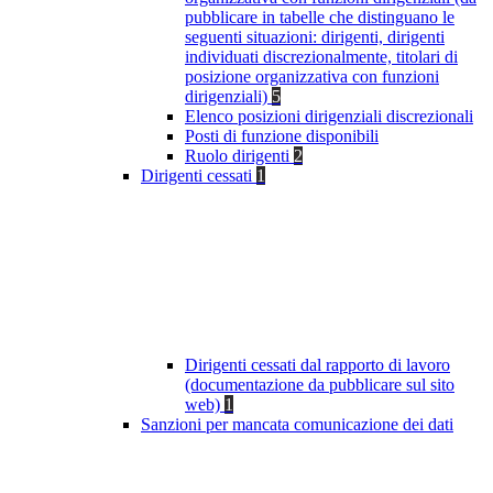
pubblicare in tabelle che distinguano le
seguenti situazioni: dirigenti, dirigenti
individuati discrezionalmente, titolari di
posizione organizzativa con funzioni
dirigenziali)
5
Elenco posizioni dirigenziali discrezionali
Posti di funzione disponibili
Ruolo dirigenti
2
Dirigenti cessati
1
Dirigenti cessati dal rapporto di lavoro
(documentazione da pubblicare sul sito
web)
1
Sanzioni per mancata comunicazione dei dati