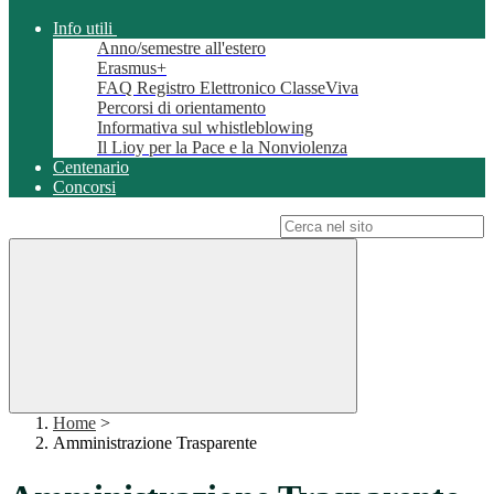
Info utili
Anno/semestre all'estero
Erasmus+
FAQ Registro Elettronico ClasseViva
Percorsi di orientamento
Informativa sul whistleblowing
Il Lioy per la Pace e la Nonviolenza
Centenario
Concorsi
Campo di ricerca per le pagine del sito
Home
>
Amministrazione Trasparente