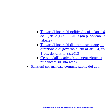
Titolari di incarichi politici di cui all'art. 14,
co. 1, del dlgs n. 33/2013 (da pubblicare in
tabelle)
Titolari di incarichi di amministrazione, di
direzione o di governo di cui all'art. 14, co.
1-bis, del dlgs n. 33/2013
Cessati dall'incarico (documentazione da
pubblicare sul sito web)
Sanzioni per mancata comunicazione dei dati
Sanzioni per mancata o incompleta