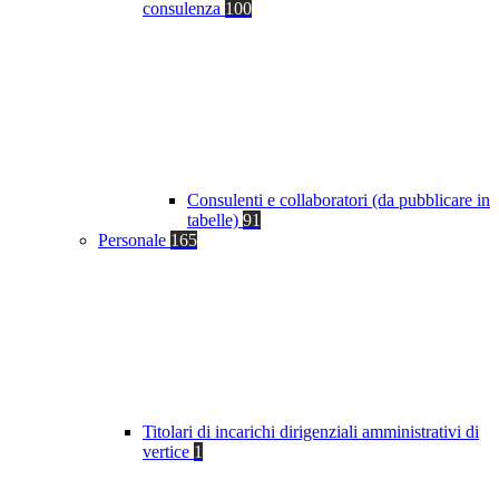
consulenza
100
Consulenti e collaboratori (da pubblicare in
tabelle)
91
Personale
165
Titolari di incarichi dirigenziali amministrativi di
vertice
1