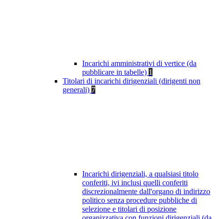
Incarichi amministrativi di vertice (da
pubblicare in tabelle)
1
Titolari di incarichi dirigenziali (dirigenti non
generali)
7
Incarichi dirigenziali, a qualsiasi titolo
conferiti, ivi inclusi quelli conferiti
discrezionalmente dall'organo di indirizzo
politico senza procedure pubbliche di
selezione e titolari di posizione
organizzativa con funzioni dirigenziali (da