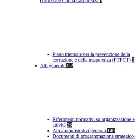
corruzione e della trasparenza
5
Piano triennale per la prevenzione della
corruzione e della trasparenza (PTPCT)
1
Atti generali
222
Riferimenti normativi su organizzazione e
attività
26
Atti amministrativi generali
140
Documenti di programmazione strategico-