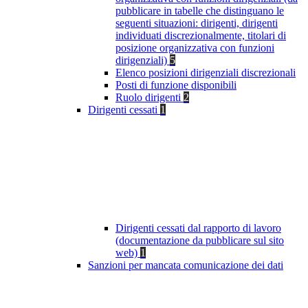
pubblicare in tabelle che distinguano le
seguenti situazioni: dirigenti, dirigenti
individuati discrezionalmente, titolari di
posizione organizzativa con funzioni
dirigenziali)
5
Elenco posizioni dirigenziali discrezionali
Posti di funzione disponibili
Ruolo dirigenti
2
Dirigenti cessati
1
Dirigenti cessati dal rapporto di lavoro
(documentazione da pubblicare sul sito
web)
1
Sanzioni per mancata comunicazione dei dati